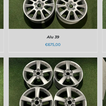
Alu 39
€
675,00