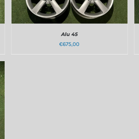
Alu 45
€
675,00