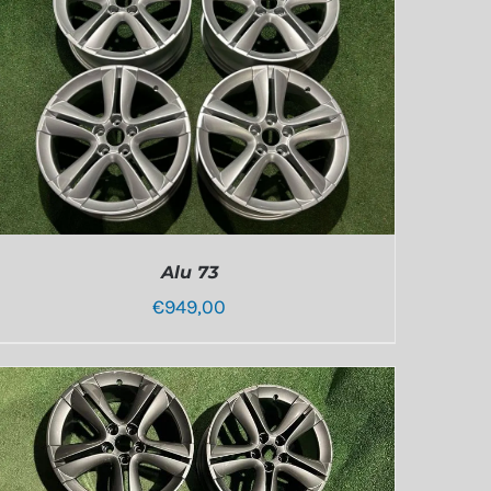
Alu 73
€
949,00