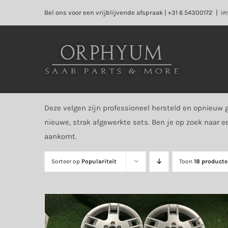
Ga
Bel ons voor een vrijblijvende afspraak | +31 6 54300172
|
in
naar
inhoud
Deze velgen zijn professioneel hersteld en opnieuw
nieuwe, strak afgewerkte sets. Ben je op zoek naar 
aankomt.
Sorteer op
Populariteit
Toon
18 producte