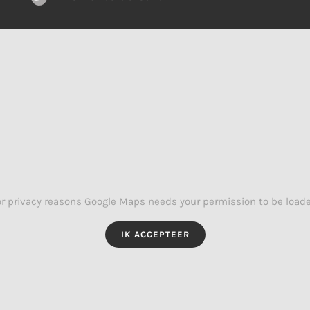
or privacy reasons Google Maps needs your permission to be loade
IK ACCEPTEER