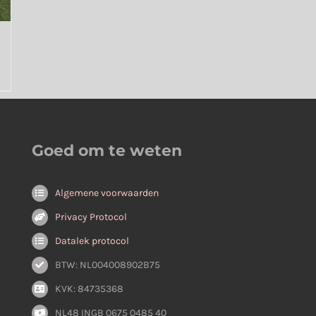
Goed om te weten
Algemene voorwaarden
Privacy Protocol
Datalek protocol
BTW: NL004008902B75
KVK: 84735368
NL48 INGB 0675 0485 40