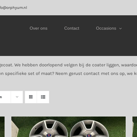
fo@orphyum.nl
Over ons
Contact
Occasions
 gecoat. We hebben doorlopend velgen bij de coater liggen, waard
een specifieke set of maat? Neem gerust contact met ons op, we 
n