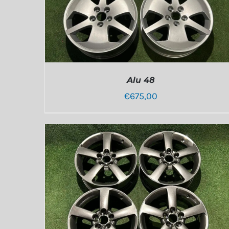
Alu 48
€
675,00