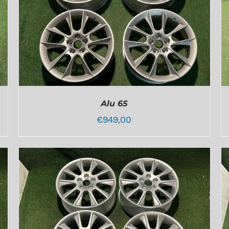
Alu 65
€
949,00