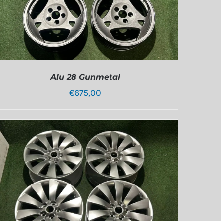
Alu 28 Gunmetal
€
675,00