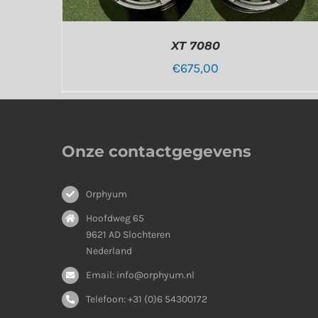
XT 7080
€
675,00
Onze contactgegevens
Orphyum
Hoofdweg 65
9621 AD Slochteren
Nederland
Email: info@orphyum.nl
Telefoon: +31 (0)6 54300172