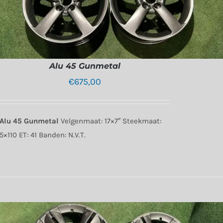
Alu 45 Gunmetal
€
675,00
Alu 45 Gunmetal
Velgenmaat: 17×7″ Steekmaat:
5×110 ET: 41 Banden: N.V.T.