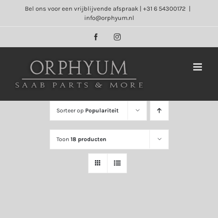
Ga
Bel ons voor een vrijblijvende afspraak | +31 6 54300172
|
info@orphyum.nl
naar
inhoud
Facebook
Instagram
Sorteer op
Populariteit
Toon
18 producten