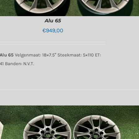
Alu 65
€
949,00
Alu 65
Velgenmaat: 18×7.5″ Steekmaat: 5×110 ET:
41 Banden: N.V.T.