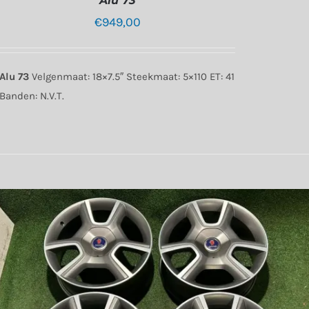
Alu 73
€
949,00
Alu 73
Velgenmaat: 18×7.5″ Steekmaat: 5×110 ET: 41
Banden: N.V.T.