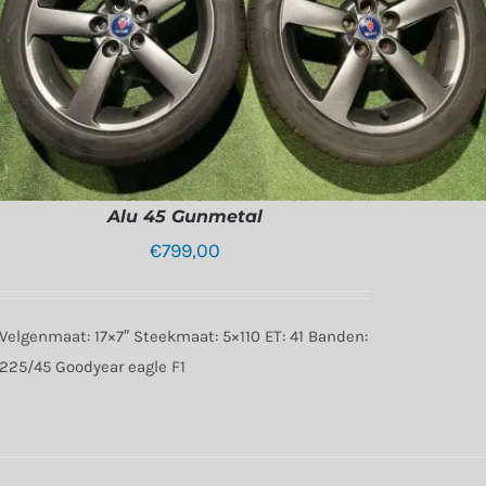
Alu 45 Gunmetal
€
799,00
Velgenmaat: 17×7″ Steekmaat: 5×110 ET: 41 Banden:
225/45 Goodyear eagle F1