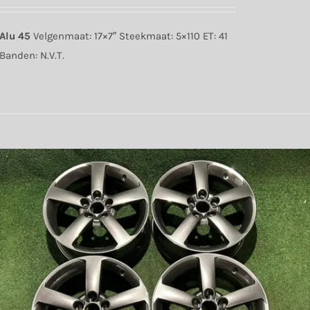
Alu 45
Velgenmaat: 17×7″ Steekmaat: 5×110 ET: 41
Banden: N.V.T.