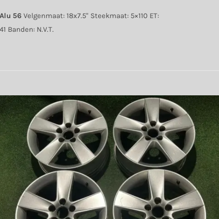
Alu 56
Velgenmaat: 18x7.5" Steekmaat: 5×110 ET:
41 Banden: N.V.T.