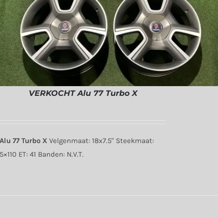
VERKOCHT Alu 77 Turbo X
Alu 77 Turbo X
Velgenmaat: 18x7.5" Steekmaat:
5×110 ET: 41 Banden: N.V.T.