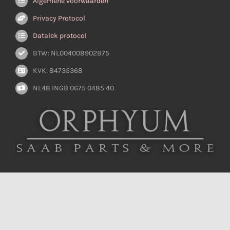
Algemene voorwaarden
Privacy Protocol
Datalek protocol
BTW: NL004008902B75
KVK: 84735368
NL48 INGB 0675 0485 40