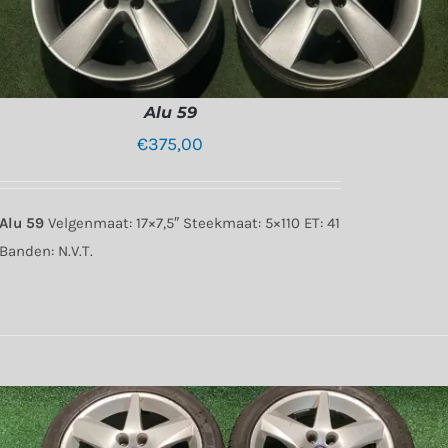
Alu 59
€
375,00
Alu 59
Velgenmaat: 17×7,5″ Steekmaat: 5×110 ET: 41
Banden: N.V.T.