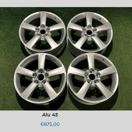
Alu 45
€
675,00