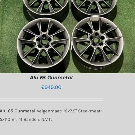
Alu 65 Gunmetal
€
949,00
Alu 65 Gunmetal
Velgenmaat: 18x7.5" Steekmaat:
5×110 ET: 41 Banden: N.V.T.