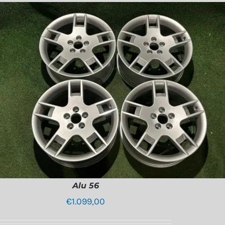
Alu 56
€
1.099,00