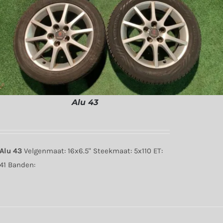
Alu 43
Alu 43
Velgenmaat: 16x6.5" Steekmaat: 5x110 ET:
41 Banden: