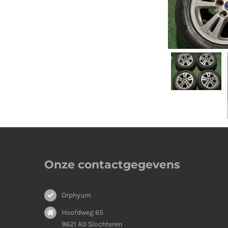
Onze contactgegevens
Orphyum
Hoofdweg 65
9621 AD Slochteren