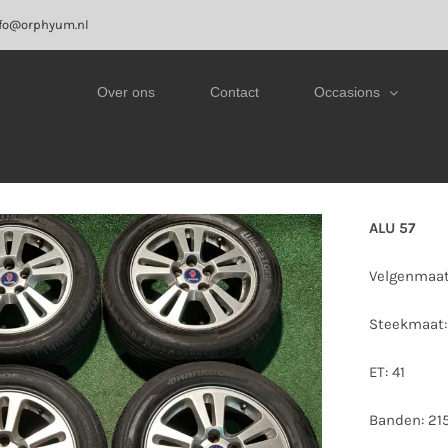
fo@orphyum.nl
Over ons
Contact
Occasions
ALU 57
Velgenmaat:
Steekmaat:
ET: 41
Banden: 21