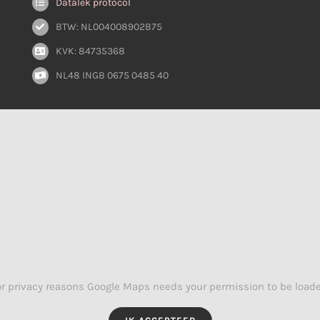
Datalek protocol
BTW: NL004008902B75
KVK: 84735368
NL48 INGB 0675 0485 40
or privacy reasons Google Maps needs your permission to be loade