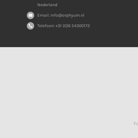
Nederland
Email: info@orphyum.nl
Telefoon: +31 (0)6 54300172
F